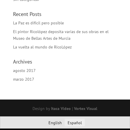
Recent Posts
La Paz es difícil pero posible
El pintor Ricolópez deposita varias de sus obras en el
Museo de Bellas Artes de Murcia
La vuelta al mundo de RicoLópez
Archives
agosto 2017
marzo 2017
Design by
Itaca Video
|
Vortex Visual
English
Español