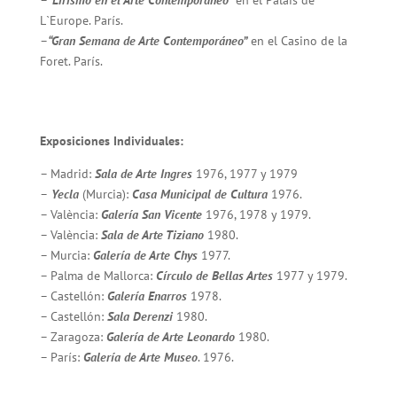
–
“Lirismo en el Arte Contemporáneo”
en el Palais de
L`Europe. París.
–
“Gran Semana de Arte Contemporáneo”
en el Casino de la
Foret. París.
Exposiciones
Individuales:
– Madrid:
Sala de Arte Ingres
1976, 1977 y 1979
–
Yecla
(Murcia):
Casa Municipal de Cultura
1976.
– València:
Galería San Vicente
1976, 1978 y 1979.
– València:
Sala de Arte Tiziano
1980.
– Murcia:
Galería de Arte Chys
1977.
– Palma de Mallorca:
Círculo de Bellas Artes
1977 y 1979.
– Castellón:
Galería Enarros
1978.
– Castellón:
Sala Derenzi
1980.
– Zaragoza:
Galería de Arte Leonardo
1980.
– París:
Galería de Arte Museo
. 1976.