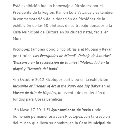
Está exhibición fue un homenaje a Ricolopez por el
Presidente de la Región, Ramón Luis Valcarce y es también
la conmemoración de la donación de Ricolópez de la
exhibición de las 50 pinturas de su trabajo donados a la
Casa Municipal de Cultura en su ciudad natal, Yecla, en
Murcia.
Ricolópez también donó cinco obras a el Mubam y llevan
por títulos
‘Los Everglades de Miami’
,
‘Paisaje de Asturias’
,
‘Descanso en la recolección de la mies’,
‘Maternidad en la
playa’
y
‘Después del baño’
.
-En Octubre 2012 Ricolopez participó en la exhibición
Incognito at Friends of Art at the Party and Jay Baker
en el
Museo de Arte de Nápoles
, un evento de recolección de
fondos para Obras Benéficas.
-En Mayo 17, 2014 El
Ayuntamiento de Yecla
rinde
homenaje permanente a Juan Ricolópez, con la creación
del Museo que lleva su nombre, en la Casa
Municipal de