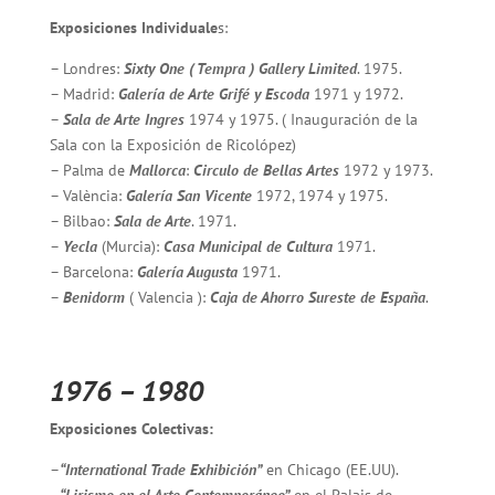
Exposiciones Individuale
s:
– Londres:
Sixty One ( Tempra ) Gallery Limited
. 1975.
– Madrid:
Galería de Arte Grifé y Escoda
1971 y 1972.
–
Sala de Arte Ingres
1974 y 1975. ( Inauguración de la
Sala con la Exposición de Ricolópez)
– Palma de
Mallorca
:
Circulo de Bellas Artes
1972 y 1973.
– València:
Galería San Vicente
1972, 1974 y 1975.
– Bilbao:
Sala de Arte
. 1971.
–
Yecla
(Murcia):
Casa Municipal de Cultura
1971.
– Barcelona:
Galería Augusta
1971.
–
Benidorm
( Valencia ):
Caja de Ahorro Sureste de España
.
1976 – 1980
Exposiciones Colectivas:
–
“International Trade Exhibición”
en Chicago (EE.UU).