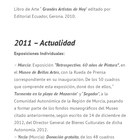
Libro de Arte “
Grandes Artistas de Hoy
” editado por
Editorial Ecuador, Gerona. 2010.
2011 – Actualidad
Exposiciones Individuales:
–
Murcia
: Exposición
“Retrospectiva. 60 años de Pintura”
, en
el
Museo de Bellas Artes
, con la Rueda de Prensa
correspondiente en su inauguración. De los 50 cuadros
que comprende esta exposición, doné dos de ellos, “
Tormenta en la playa de Mazarrón
” y “
Segador
”, a la
Comunidad Autonómica de la Región de Murcia, pasando
a formar parte de los fondos museográficos del Museo
citado anteriormente, según escrito de 14 de diciembre de
2012, del Director General de Bienes Culturales de dicha
Autonomía. 2012.
–
Yecla
(Murcia):
Donación gratuita
, de los 48 cuadros