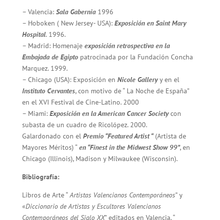
– Valencia:
Sala Gabernia
1996
– Hoboken ( New Jersey- USA):
Exposición en Saint Mary
Hospital
. 1996.
– Madrid: Homenaje
exposición retrospectiva en la
Embajada de Egipto
patrocinada por la Fundación Concha
Marquez. 1999.
– Chicago (USA): Exposición en
Nicole Gallery
y en el
Instituto Cervantes
, con motivo de “ La Noche de España”
en el XVI Festival de Cine-Latino. 2000
– Miami:
Exposición en la American Cancer Society
con
subasta de un cuadro de Ricolópez. 2000.
Galardonado con el
Premio “Featured Artist “
(Artista de
Mayores Méritos) “
en “Finest in the Midwest Show 99”
, en
Chicago (Illinois), Madison y Milwaukee (Wisconsin).
Bibliografía:
Libros de Arte “
Artistas Valencianos Contemporáneos
” y
«
Diccionario de Artistas y Escultores Valencianos
Contemporáneos del Siglo XX
” editados en Valencia. “