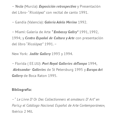
–
Yecla
(Murcia):
Exposición retrospectiva
y Presentación
del Libro- “
Ricolópez
” con recital de canto 1991.
– Gandía (Valencia):
Galería Adela Merino
1992.
– Miami: Galería de Arte
“ Embassy Gallry”
1991, 1992,
1994; y
Centro Español de Cultura y Arte
con presentación
del libro “
Ricolópez”
1991. –
New York:
Jadite Gallery
1993 y 1994.
– Florida ( EE.UU):
Port Royal Galleries deTampa
1994,
Aleksandar- Galleries
de St Petersburg 1995 y
Europa Art
Gallery
de Boca Raton 1995.
Bibliografía:
– “
Le Livre D’ Or Des Collectionners et amateurs D’ Art” en
Paris,y el Catálogo Nacional Español de Arte Contemporáneo»,
Ibérico 2 Mil.