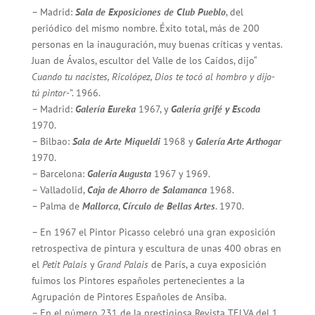
– Madrid:
Sala de Exposiciones de Club Pueblo
, del
periódico del mismo nombre. Éxito total, más de 200
personas en la inauguración, muy buenas críticas y ventas.
Juan de Ávalos, escultor del Valle de los Caídos, dijo“
Cuando tu nacistes, Ricolópez, Dios te tocó al hombro y dijo-
tú pintor-
”. 1966.
– Madrid:
Galería Eureka
1967, y
Galería grifé y Escoda
1970.
– Bilbao:
Sala de Arte Miqueldi
1968 y
Galería Arte Arthogar
1970.
– Barcelona:
Galería Augusta
1967 y 1969.
– Valladolid,
Caja de Ahorro de Salamanca
1968.
– Palma de
Mallorca
,
Círculo de Bellas Artes
. 1970.
– En 1967 el Pintor Picasso celebró una gran exposición
retrospectiva de pintura y escultura de unas 400 obras en
el
Petit Palais
y
Grand Palais
de París, a cuya exposición
fuimos los Pintores españoles pertenecientes a la
Agrupación de Pintores Españoles de Ansiba.
– En el número 231 de la prestigiosa Revista TELVA del 1