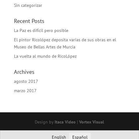
Sin categorizar
Recent Posts
La Paz es difícil pero posible
El pintor Ricolópez deposita varias de sus obras en el
Museo de Bellas Artes de Murcia
La vuelta al mundo de RicoLópez
Archives
agosto 2017
marzo 2017
Design by
Itaca Video
|
Vortex Visual
English
Español