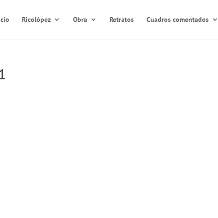
icio
Ricolópez
Obra
Retratos
Cuadros comentados
1